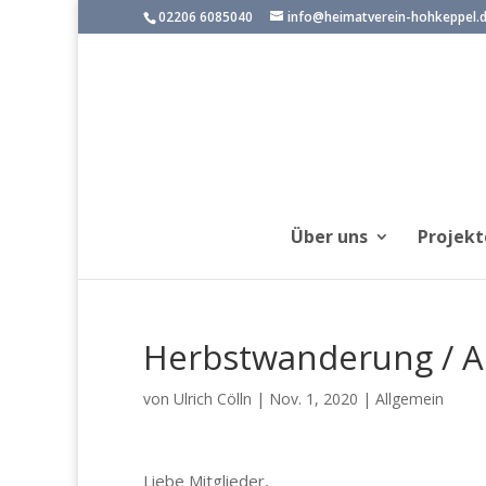
02206 6085040
info@heimatverein-hohkeppel.
Über uns
Projekt
Herbstwanderung / A
von
Ulrich Cölln
|
Nov. 1, 2020
|
Allgemein
Liebe Mitglieder,