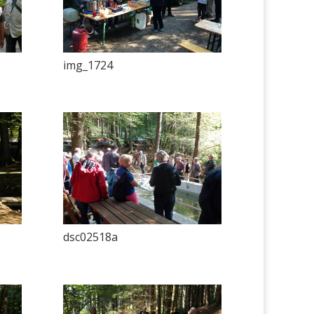
img_1724
dsc02518a