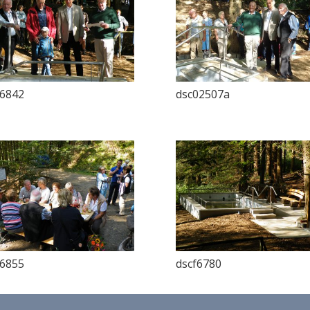
f6842
dsc02507a
f6855
dscf6780