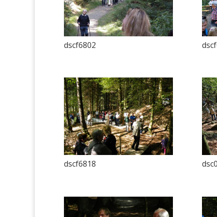
dscf6802
dsc
dscf6818
dsc