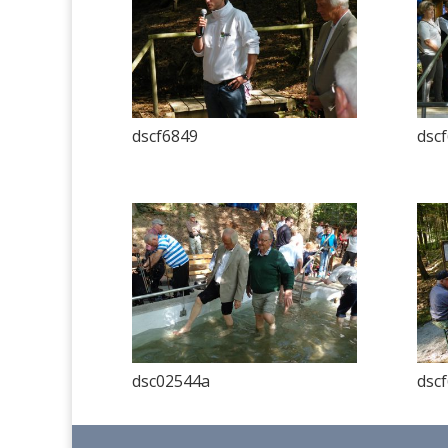
dscf6849
dsc
dsc02544a
dsc