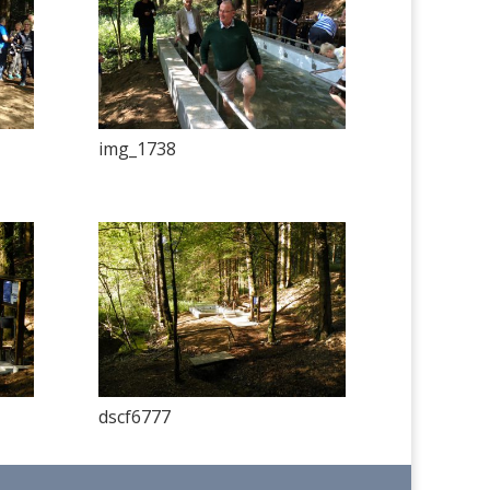
img_1738
dscf6777