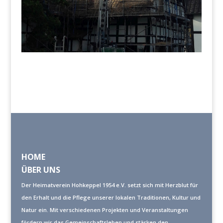
HOME
ÜBER UNS
Der Heimatverein Hohkeppel 1954 e.V. setzt sich mit Herzblut für
den Erhalt und die Pflege unserer lokalen Traditionen, Kultur und
Natur ein. Mit verschiedenen Projekten und Veranstaltungen
fördern wir das Gemeinschaftsleben und stärken den